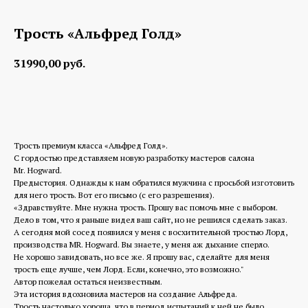
Трость «Альфред Голд»
31990,00
руб.
Заказать изготовление
Трость премиум класса «Альфред Голд».
С гордостью представляем новую разработку мастеров салона
Mr. Hogward.
Предыстория. Однажды к нам обратился мужчина с просьбой изготовить
для него трость. Вот его письмо (с его разрешения).
«Здравствуйте. Мне нужна трость. Прошу вас помочь мне с выбором.
Дело в том, что я раньше видел ваш сайт, но не решился сделать заказ.
А сегодня мой сосед появился у меня с восхитительной тростью Лорд,
производства MR. Hogward. Вы знаете, у меня аж дыхание сперло.
Не хорошо завидовать, но все же. Я прошу вас, сделайте для меня
трость еще лучше, чем Лорд. Если, конечно, это возможно."
Автор пожелал остаться неизвестным.
Эта история вдохновила мастеров на создание Альфреда.
Трость настолько хороша, что в период испытаний к ней не было