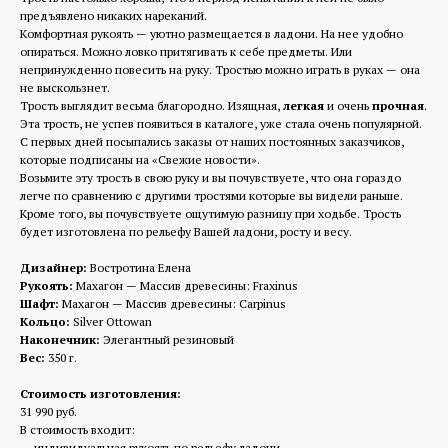
предъявлено никаких нареканий.
Комфортная рукоять — уютно размещается в ладони. На нее удобно
опираться. Можно ловко притягивать к себе предметы. Или
непринужденно повесить на руку. Тростью можно играть в руках — она
не выскользнет.
Трость выглядит весьма благородно. Изящная,
легкая
и очень
прочная
.
Эта трость, не успев появиться в каталоге, уже стала очень популярной.
С первых дней посыпались заказы от наших постоянных заказчиков,
которые подписаны на «Свежие новости».
Возьмите эту трость в свою руку и вы почувствуете, что она гораздо
легче по сравнению с другими тростями которые вы видели раньше.
Кроме того, вы почувствуете ощутимую разницу при ходьбе. Трость
будет изготовлена по рельефу Вашей ладони, росту и весу.
Дизайнер:
Востротина Елена
Рукоять:
Махагон — Массив древесины: Fraxinus
Шафт:
Махагон — Массив древесины: Carpinus
Кольцо:
Silver Ottowan
Наконечник:
Элегантный резиновый
Вес:
350 г.
Стоимость изготовления:
31 990 руб.
В стоимость входит:
— индивидуальная рукоять по рельефу ладони,