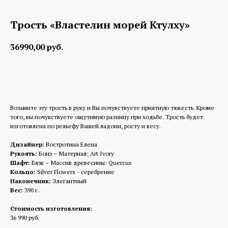
Трость «Властелин морей Ктулху»
36990,00
руб.
Заказать изготовление
Возьмите эту трость в руку и Вы почувствуете приятную тяжесть. Кроме
того, вы почувствуете ощутимую разницу при ходьбе. Трость будет
изготовлена по рельефу Вашей ладони, росту и весу.
Дизайнер:
Востротина Елена
Рукоять:
Бонэ – Материал: Art Ivory
Шафт:
Блэк – Массив древесины: Quercus
Кольцо:
Silver Flowers - серебрение
Наконечник:
Элегантный
Вес:
390 г.
Стоимость изготовления:
36 990 руб.