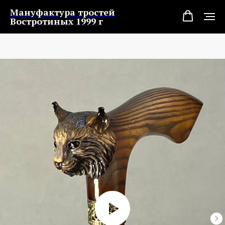
Мануфактура тростей
Востротиных 1999 г