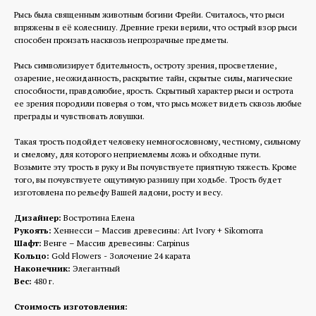
Рысь была священным животным богини Фрейи. Считалось, что рыси
впряжены в её колесницу. Древние греки верили, что острый взор рыси
способен пронзать насквозь непрозрачные предметы.
Рысь символизирует бдительность, остроту зрения, просветление,
озарение, неожиданность, раскрытие тайн, скрытые силы, магические
способности, правдолюбие, ярость. Скрытный характер рыси и острота
ее зрения породили поверья о том, что рысь может видеть сквозь любые
преграды и чувствовать ловушки.
Такая трость подойдет человеку немногословному, честному, сильному
и смелому, для которого неприемлемы ложь и обходные пути.
Возьмите эту трость в руку и Вы почувствуете приятную тяжесть. Кроме
того, вы почувствуете ощутимую разницу при ходьбе. Трость будет
изготовлена по рельефу Вашей ладони, росту и весу.
Дизайнер:
Востротина Елена
Рукоять:
Хеннесси – Массив древесины: Art Ivory + Sikomorra
Шафт:
Венге – Массив древесины: Carpinus
Кольцо:
Gold Flowers - Золочение 24 карата
Наконечник:
Элегантный
Вес:
480 г.
Стоимость изготовления: