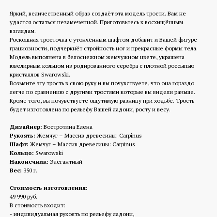
Яркий, величественный образ создаёт эта модель трости. Вам не
удастся остаться незамеченной. Приготовьтесь к восхищённым
взглядам.
Роскошная тросточка с утончённым шафтом добавит и Вашей фигуре
грациозности, подчеркнёт стройность ног и прекрасные формы тела.
Модель выполнена в белоснежном жемчужном цвете, украшена
ювелирным кольцом из родированного серебра с плотной россыпью
кристаллов Swarowski.
Возьмите эту трость в свою руку и вы почувствуете, что она гораздо
легче по сравнению с другими тростями которые вы видели раньше.
Кроме того, вы почувствуете ощутимую разницу при ходьбе. Трость
будет изготовлена по рельефу Вашей ладони, росту и весу.
Дизайнер:
Востротина Елена
Рукоять:
Жемчуг – Массив древесины: Carpinus
Шафт:
Жемчуг – Массив древесины: Carpinus
Кольцо:
Swarowski
Наконечник:
Элегантный
Вес:
350 г.
Стоимость изготовления:
49 990 руб.
В стоимость входит:
- индивидуальная рукоять по рельефу ладони,