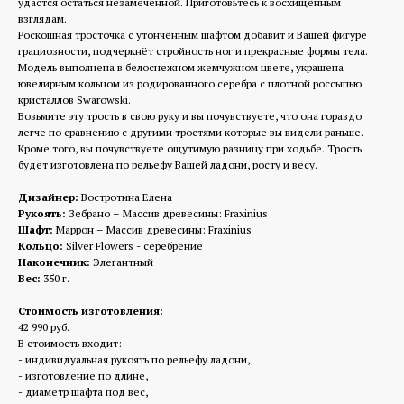
удастся остаться незамеченной. Приготовьтесь к восхищённым
взглядам.
Роскошная тросточка с утончённым шафтом добавит и Вашей фигуре
грациозности, подчеркнёт стройность ног и прекрасные формы тела.
Модель выполнена в белоснежном жемчужном цвете, украшена
ювелирным кольцом из родированного серебра с плотной россыпью
кристаллов Swarowski.
Возьмите эту трость в свою руку и вы почувствуете, что она гораздо
легче по сравнению с другими тростями которые вы видели раньше.
Кроме того, вы почувствуете ощутимую разницу при ходьбе. Трость
будет изготовлена по рельефу Вашей ладони, росту и весу.
Дизайнер:
Востротина Елена
Рукоять:
Зебрано – Массив древесины: Fraxinius
Шафт:
Маррон – Массив древесины: Fraxinius
Кольцо:
Silver Flowers - серебрение
Наконечник:
Элегантный
Вес:
350 г.
Стоимость изготовления:
42 990 руб.
В стоимость входит:
- индивидуальная рукоять по рельефу ладони,
- изготовление по длине,
- диаметр шафта под вес,