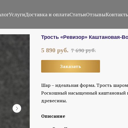
алог
Услуги
Доставка и оплата
Статьи
Отзывы
Контакт
Трость «Ревизор» Каштановая-В
руб.
5 890
руб.
7 690
Заказать
Шар – идеальная форма. Трость шаром
Роскошный насыщенный каштановый ц
древесины.
Описание