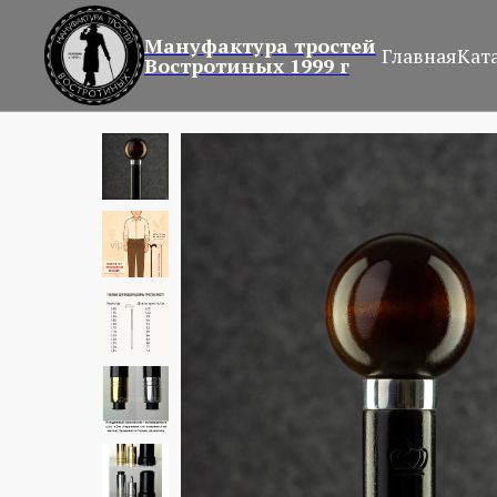
Мануфактура тростей
Главная
Кат
Востротиных 1999 г