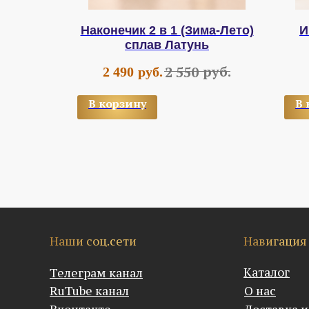
(Зима-
Наконечик 2 в 1 (Зима-Лето)
И
раль
сплав Латунь
руб.
руб.
2 550
2 490
руб.
В корзину
В 
Наши соц.сети
Навигация
Каталог
Телеграм канал
RuTube канал
О нас