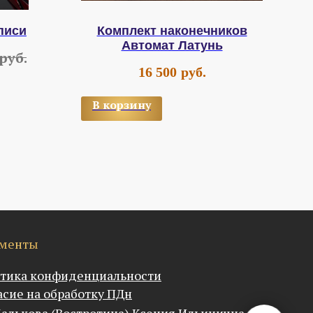
писи
Комплект наконечников
Автомат Латунь
руб.
16 500
руб.
В корзину
В
менты
тика конфиденциальности
асие на обработку ПДн