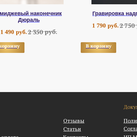
миджевый наконечник
Гравировка над
Дюраль
2 750
1 790
руб.
руб.
2 350
1 490
руб.
корзину
В корзину
Доку
Отзывы
Поли
Согл
Статьи