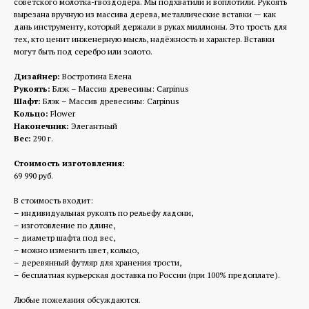
советского молотка-гвоздодёра. Мы подхватили и воплотили. Рукоять
вырезана вручную из массива дерева, металлические вставки — как
дань инструменту, который держали в руках миллионы. Это трость для
тех, кто ценит инженерную мысль, надёжность и характер. Вставки
могут быть под серебро или золото.
Дизайнер:
Востротина Елена
Рукоять:
Блэк – Массив древесины: Carpinus
Шафт:
Блэк – Массив древесины: Carpinus
Кольцо:
Flower
Наконечник:
Элегантный
Вес:
290 г.
Стоимость изготовления:
69 990 руб.
В стоимость входит:
– индивидуальная рукоять по рельефу ладони,
– изготовление по длине,
– диаметр шафта под вес,
– можно изменить цвет, кольцо,
– деревянный футляр для хранения трости,
– бесплатная курьерская доставка по России (при 100% предоплате).
Любые пожелания обсуждаются.