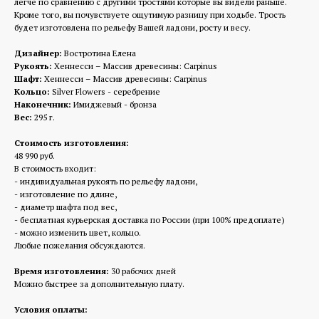
легче по сравнению с другими тростями которые вы видели раньше.
Кроме того, вы почувствуете ощутимую разницу при ходьбе. Трость
будет изготовлена по рельефу Вашей ладони, росту и весу.
Дизайнер:
Востротина Елена
Рукоять:
Хеннесси – Массив древесины: Carpinus
Шафт:
Хеннесси – Массив древесины: Carpinus
Кольцо:
Silver Flowers - серебрение
Наконечник:
Имиджевый - бронза
Вес:
295 г.
Стоимость изготовления:
48 990 руб.
В стоимость входит:
- индивидуальная рукоять по рельефу ладони,
- изготовление по длине,
- диаметр шафта под вес,
- бесплатная курьерская доставка по России (при 100% предоплате)
- можно изменить цвет, кольцо.
Любые пожелания обсуждаются.
Время изготовления:
30 рабочих дней
Можно быстрее за дополнительную плату.
Условия оплаты: