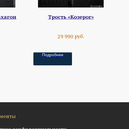
ахагон
Трость «Козерог»
руб.
29 990
Подробнее
менты