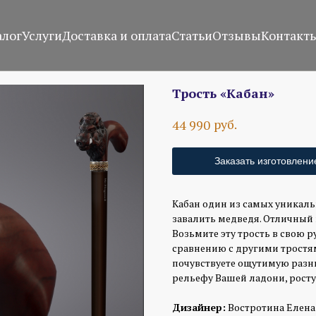
алог
Услуги
Доставка и оплата
Статьи
Отзывы
Контакт
Трость «Кабан»
руб.
44 990
Заказать изготовлени
Кабан один из самых уникаль
завалить медведя. Отличный
Возьмите эту трость в свою ру
сравнению с другими тростям
почувствуете ощутимую разни
рельефу Вашей ладони, росту 
Дизайнер:
Востротина Елена