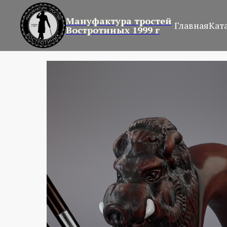
Мануфактура тростей
Главная
Кат
Востротиных 1999 г