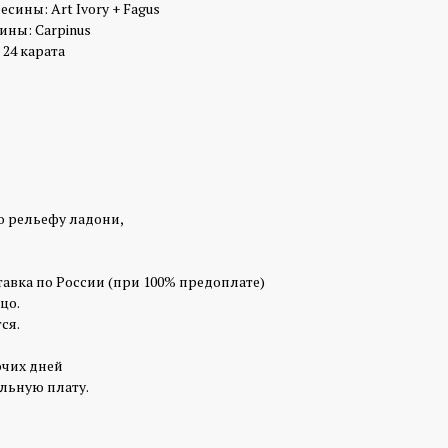
сины: Art Ivory + Fagus
ины: Carpinus
 24 карата
о рельефу ладони,
тавка по России (при 100% предоплате)
цо.
ся.
очих дней
льную плату.