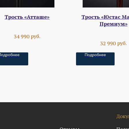
Трость «Атташе»
Трость «Юстас М
Премиум»
руб.
34 990
руб.
32 990
Подробнее
Подробнее
Доку