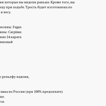
и которые вы видели раньше. Кроме того, вы
цу при ходьбе. Трость будет изготовлена по
и весу.
весины: Fagus
ины: Carpinus
ние 24 карата
зиновый
о рельефу ладони,
тавка по России (при 100% предоплате)
цо.
ся.