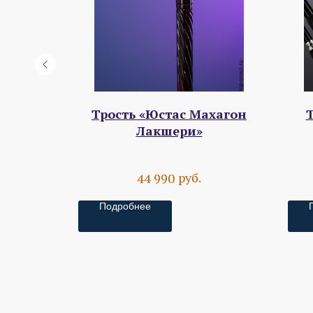
ндрия
Трость «Юстас Махагон
Т
ри»
Лакшери»
руб.
44 990
Подробнее