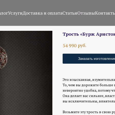
алог
Услуги
Доставка и оплата
Статьи
Отзывы
Контакт
Трость «Бурж Аристо
руб.
54 990
Заказать изготовлени
Это изысканная, изумительна
То, чем вы дорожите больше в
невероятно удобна, потому чт
Она делает вас сильнее, власт
вы исключительны, влиятель
Возьмите эту трость в свою ру