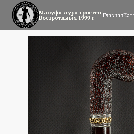
Мануфактура тростей
Главная
Кат
Востротиных 1999 г