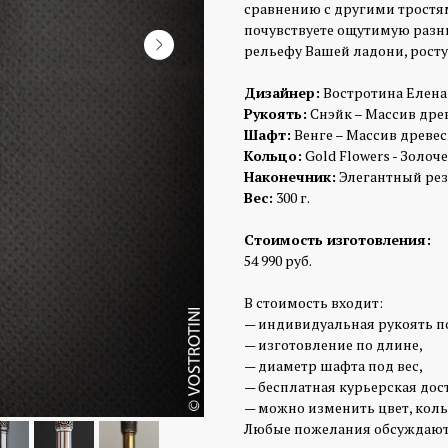
сравнению с другими тростям
почувствуете ощутимую разни
рельефу Вашей ладони, росту 
Дизайнер:
Востротина Елена
Рукоять:
Снэйк – Массив дре
Шафт:
Венге – Массив древес
Кольцо:
Gold Flowers - Золоче
Наконечник:
Элегантный ре
Вес:
300 г.
Стоимость изготовления:
54 990 руб.
В стоимость входит:
— индивидуальная рукоять п
— изготовление по длине,
— диаметр шафта под вес,
— бесплатная курьерская дос
— можно изменить цвет, коль
Любые пожелания обсуждают