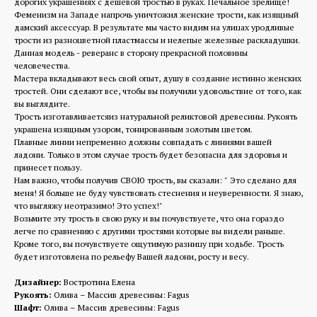
дорогих украшениях с дешёвой тростью в руках. Печальное зрелище!
Феменизм на Западе напрочь уничтожил женские трости, как изящный
дамский аксессуар. В результате мы часто видим на улицах уродливые
трости из разноцветной пластмассы и нелепые железные раскладушки.
Данная модель - реверанс в сторону прекрасной половины
человечества.
Мастера вкладывают весь свой опыт, душу в создание истинно женских
тростей. Они сделают все, чтобы вы получили удовольствие от того, как
вы выглядите.
Трость изготавливаетсяиз натуральной реликтовой древесины. Рукоять
украшена изящным узором, тонированным золотым цветом.
Плавные линии непременно должны совпадать с линиями вашей
ладони. Только в этом случае трость будет безопасна для здоровья и
принесет пользу.
Нам важно, чтобы получив СВОЮ трость, вы сказали: " Это сделано для
меня! Я больше не буду чувствовать стеснения и неуверенности. Я знаю,
что выгляжу неотразимо! Это успех!"
Возьмите эту трость в свою руку и вы почувствуете, что она гораздо
легче по сравнению с другими тростями которые вы видели раньше.
Кроме того, вы почувствуете ощутимую разницу при ходьбе. Трость
будет изготовлена по рельефу Вашей ладони, росту и весу.
Дизайнер:
Востротина Елена
Рукоять:
Олива – Массив древесины: Fagus
Шафт:
Олива – Массив древесины: Fagus