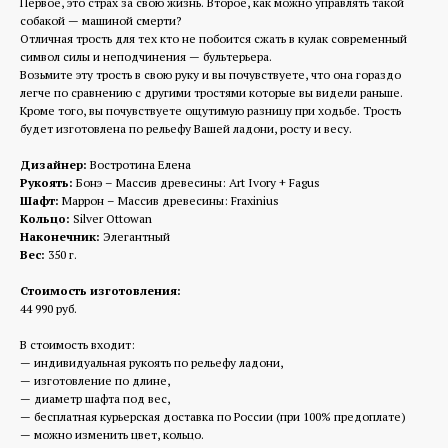
Первое, это страх за свою жизнь. Второе, как можно управлять такой
собакой — машиной смерти?
Отличная трость для тех кто не побоится сжать в кулак современный
символ силы и неподчинения — бультерьера.
Возьмите эту трость в свою руку и вы почувствуете, что она гораздо
легче по сравнению с другими тростями которые вы видели раньше.
Кроме того, вы почувствуете ощутимую разницу при ходьбе. Трость
будет изготовлена по рельефу Вашей ладони, росту и весу.
Дизайнер:
Востротина Елена
Рукоять:
Бонэ – Массив древесины: Art Ivory + Fagus
Шафт:
Маррон – Массив древесины: Fraxinius
Кольцо:
Silver Ottowan
Наконечник:
Элегантный
Вес:
350 г.
Стоимость изготовления:
44 990 руб.
В стоимость входит:
— индивидуальная рукоять по рельефу ладони,
— изготовление по длине,
— диаметр шафта под вес,
— бесплатная курьерская доставка по России (при 100% предоплате)
— можно изменить цвет, кольцо.