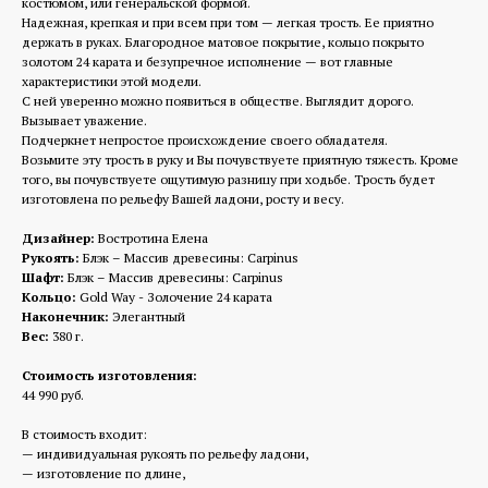
костюмом, или генеральской формой.
Надежная, крепкая и при всем при том — легкая трость. Ее приятно
держать в руках. Благородное матовое покрытие, кольцо покрыто
золотом 24 карата и безупречное исполнение — вот главные
характеристики этой модели.
С ней уверенно можно появиться в обществе. Выглядит дорого.
Вызывает уважение.
Подчеркнет непростое происхождение своего обладателя.
Возьмите эту трость в руку и Вы почувствуете приятную тяжесть. Кроме
того, вы почувствуете ощутимую разницу при ходьбе. Трость будет
изготовлена по рельефу Вашей ладони, росту и весу.
Дизайнер:
Востротина Елена
Рукоять:
Блэк – Массив древесины: Carpinus
Шафт:
Блэк – Массив древесины: Carpinus
Кольцо:
Gold Way - Золочение 24 карата
Наконечник:
Элегантный
Вес:
380 г.
Стоимость изготовления:
44 990 руб.
В стоимость входит:
— индивидуальная рукоять по рельефу ладони,
— изготовление по длине,