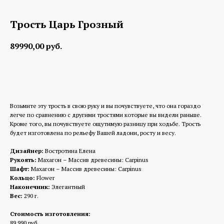
Трость Царь Грозный
89990,00
руб.
Заказать изготовление
Возьмите эту трость в свою руку и вы почувствуете, что она гораздо
легче по сравнению с другими тростями которые вы видели раньше.
Кроме того, вы почувствуете ощутимую разницу при ходьбе. Трость
будет изготовлена по рельефу Вашей ладони, росту и весу.
Дизайнер:
Востротина Елена
Рукоять:
Махагон – Массив древесины: Carpinus
Шафт:
Махагон – Массив древесины: Carpinus
Кольцо:
Flower
Наконечник:
Элегантный
Вес:
290 г.
Стоимость изготовления:
89 990 руб.