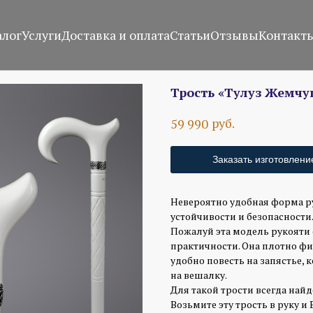
алог
Услуги
Доставка и оплата
Статьи
Отзывы
Контакт
Трость «Тулуз Жемчу
руб.
59 990
Заказать изготовлени
Невероятно удобная форма р
устойчивости и безопасности
Пожалуй эта модель рукояти 
практичности. Она плотно фик
удобно повесть на запястье, 
на вешалку.
Для такой трости всегда найд
Возьмите эту трость в руку и