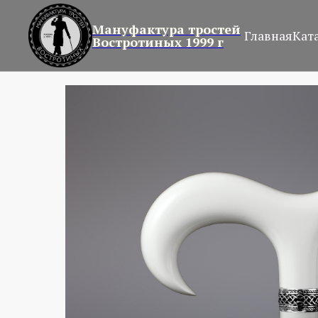
Мануфактура тростей
Главная
Кат
Востротиных 1999 г