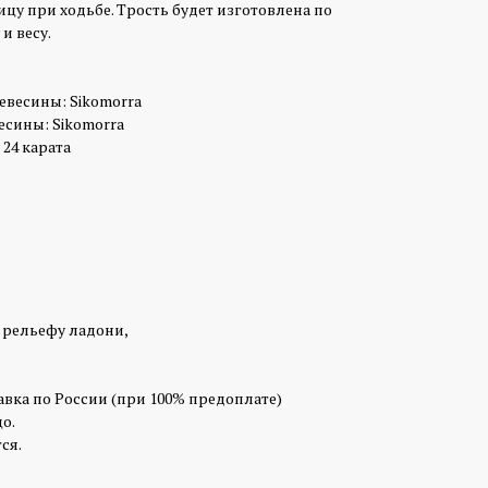
цу при ходьбе. Трость будет изготовлена по
и весу.
евесины: Sikomorra
есины: Sikomorra
 24 карата
 рельефу ладони,
авка по России (при 100% предоплате)
о.
ся.