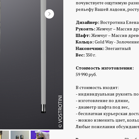
почувствуете ощутимую разни
рельефу Вашей ладони, росту 
Дизайнер:
Востротина Елена
Рукоять:
Жемчуг – Массив др
Шафт:
Жемчуг – Массив древ
Кольцо:
Gold Way - Золочение
Наконечник:
Элегантный
Вес:
350 г.
Стоимость изготовления:
59 990 руб.
В стоимость входит:
- индивидуальная рукоять по
- изготовление по длине,
- диаметр шафта под вес,
- бесплатная курьерская дост
- можно изменить цвет, кольц
Любые пожелания обсуждают