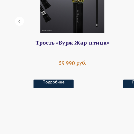
брано
Трость «Бурж Жар-птица»
руб.
59 990
Подробнее