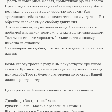
Трость неповторима. Долгая, кропотливая ручная работа.
Превосходное сочетание дизайна и персональная работа
резчика по дереву с Вашей тростью позволит Вам
чувствовать себя не только величественно и уверенно, Вы
обретёте необходимую свободу движения.
Это изысканная, изумительная вещь. Она может стать
любимой игрушкой, возможно, даже Вашим талисманом.
То, чем вы станете дорожить больше всего и никому
никогда не отдадите.
Она невероятно удобна, потому что создана персонально
для вас.
Возьмите эту трость в руку и Вы почувствуете приятную
тяжесть. Кроме того, вы почувствуете ощутимую разницу
при ходьбе. Трость будет изготовлена по рельефу Вашей
ладони, росту и весу.
Цвет трости, по Вашему желанию, можно изменить.
Дизайнер:
Востротина Елена
Рукоять:
Бонэ – Массив древесины: Fraxinius
Шафт:
Хеннесси – Массив древесины: Carpinus