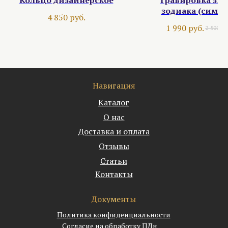
зодиака (симво
4 850
руб.
1 990
руб.
2 500
ру
Навигация
Каталог
О нас
Доставка и оплата
Отзывы
Статьи
Контакты
Документы
Политика конфиденциальности
Согласие на обработку ПДн