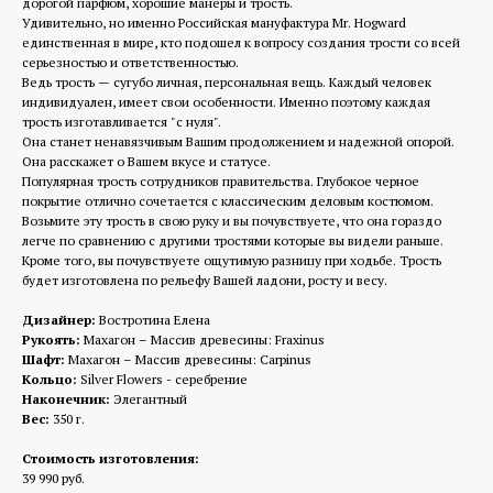
дорогой парфюм, хорошие манеры и трость.
Удивительно, но именно Российская мануфактура Mr. Hogward
единственная в мире, кто подошел к вопросу создания трости со всей
серьезностью и ответственностью.
Ведь трость — сугубо личная, персональная вещь. Каждый человек
индивидуален, имеет свои особенности. Именно поэтому каждая
трость изготавливается "с нуля".
Она станет ненавязчивым Вашим продолжением и надежной опорой.
Она расскажет о Вашем вкусе и статусе.
Популярная трость сотрудников правительства. Глубокое черное
покрытие отлично сочетается с классическим деловым костюмом.
Возьмите эту трость в свою руку и вы почувствуете, что она гораздо
легче по сравнению с другими тростями которые вы видели раньше.
Кроме того, вы почувствуете ощутимую разницу при ходьбе. Трость
будет изготовлена по рельефу Вашей ладони, росту и весу.
Дизайнер:
Востротина Елена
Рукоять:
Махагон – Массив древесины: Fraxinus
Шафт:
Махагон – Массив древесины: Carpinus
Кольцо:
Silver Flowers - серебрение
Наконечник:
Элегантный
Вес:
350 г.
Стоимость изготовления:
39 990 руб.