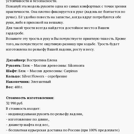
устойчивости и безопасности.
Пожалуй эта модель рукояти одна из самых комфортных с точки зрения
практичности. Она плотно фиксируется в руке (ладонь не болтается по
ручке). Её удобно повесть на запястье, когда вдруг потребуются обе
руки, либо в прихожей на вешалку.
Для такой трости всегда найдется достойное место в Вашем
гардеробе.
Возьмите эту трость в руку и Вы почувствуете приятную тяжесть. Кроме
того, вы почувствуете ощутимую разницу при ходьбе. Трость будет
изготовлена по рельефу Вашей ладони, росту и весу.
Дизайнер:
Востротина Елена
Рукоять:
Блэк – Массив древесины: Sikomorra
Шафт:
Блэк – Массив древесины: Carpinus
Кольцо:
Silver Flowers - серебрение
Наконечник:
Элегантный
Вес:
400 г.
Стоимость изготовления:
32 990 руб.
В стоимость входит:
- индивидуальная рукоять по рельефу ладони,
- изготовление по длине,
- диаметр шафта под вес,
- бесплатная курьерская доставка по России (при 100% предоплате)