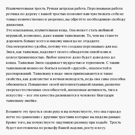
Исключительная трость. Ручная автрская работа. Персональная работа
резчика по дереву с вашей тростью позволит вам чувствовать себя не
только величественно и уверенно, вы обретёте необходимую свободу
движения.
Это изысканная, изумительная вещь. Она может стать любимой
игрушкой, возможно, даже вашим талисманом. То, чем вы станете
дорожить больше всего и никому никогда не отдадите.
Она невероятно удобна, потому что создана персонально для вас.
Змея, как талисман, наделяет своего обладателя силой воли и
целеустремленностью. Любое начатое дело будет доведено до
конца. Талисман Змеи одаривает мудростью и терпением. С таким
талисманом можно не бояться козней «друзей», опасностей и
разочарований. Талисману в виде змеи приписываются и такие
свойства, как долголетие и вечная молодость, ведь она сама способна
обновляться. Повышение своей интеллектуальной планки, развитие
сверхъестественных способностей, жизненная активность, тяга к
искусству – все эти качества развиваются в человеке благодаря
талисману змейке.
Возьмите эту трость в свою руку и вы почувствуете, что она гораздо
легче по сравнению с другими тростями которые вы видели раньше.
Кроме того, вы почувствуете ощутимую разницу при ходьбе. Трость
будет изготовлена по рельефу Вашей ладони, росту и весу.