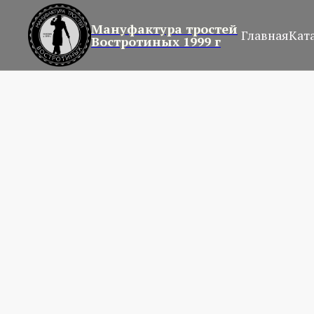
Мануфактура тростей
Главная
Кат
Востротиных 1999 г