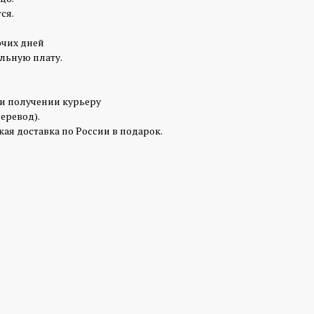
ся.
очих дней
льную плату.
ри получении курьеру
перевод).
ая доставка по России в подарок.