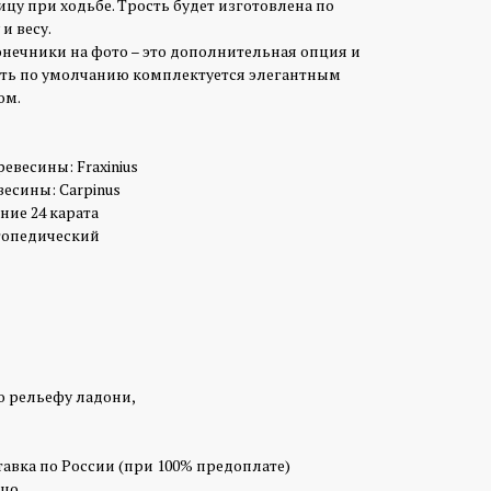
цу при ходьбе. Трость будет изготовлена по
и весу.
онечники на фото – это дополнительная опция и
сть по умолчанию комплектуется элегантным
ом.
евесины: Fraxinius
есины: Carpinus
ние 24 карата
топедический
о рельефу ладони,
тавка по России (при 100% предоплате)
цо.