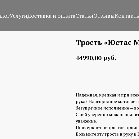
алог
Услуги
Доставка и оплата
Статьи
Отзывы
Контакт
Трость «Юстас 
руб.
44990,00
Заказать изготовление
Надежная, крепкая и при всем
руках. Благородное матовое 
безупречное исполнение — во
С ней уверенно можно появит
уважение.
Подчеркнет непростое проис
Возьмите эту трость в руку и