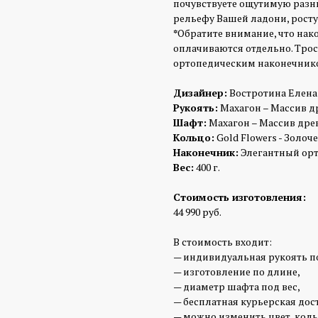
почувствуете ощутимую разни
рельефу Вашей ладони, росту 
*
Обратите внимание, что нак
оплачиваются отдельно. Тро
ортопедическим наконечник
Дизайнер:
Востротина Елена
Рукоять:
Махагон – Массив др
Шафт:
Махагон – Массив древ
Кольцо:
Gold Flowers - Золоче
Наконечник:
Элегантный ор
Вес:
400 г.
Стоимость изготовления:
44 990 руб.
В стоимость входит:
— индивидуальная рукоять п
— изготовление по длине,
— диаметр шафта под вес,
— бесплатная курьерская дос
— можно изменить цвет, коль