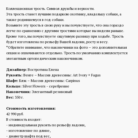
Коллекционная трость. Символ дружбы и верности.
Эта трость станет лучшим подарком охотнику, владельцу собаки, а
также родившемуся в год собаки.
Возьмите эту трость в свою руку и вы почувствуете, что она гораздо
легче по сравнению с другими тростями которые вы видели раньше.
Кроме того, вы почувствуете ощутимую разницу при ходьбе. Трость
будет изготовлена по рельефу Вашей ладони, росту и весу.
*
Обратите внимание, что наконечники на фото – это дополнительная
опция и оплачиваются отдельно. Трость по умолчанию комплектуется
элегантным ортопедическим наконечником.
Дизайнер:
Востротина Елена
Рукоять:
Венге – Массив древесины: Art Ivory + Fagus
Шафт:
Блэк – Массив древесины: Carpinus
Кольцо:
Silver Flowers - серебрение
Наконечник:
Элегантный резиновый
Вес:
350 г.
Стоимость изготовления:
42 990 руб.
В стоимость входит:
- индивидуальная рукоять по рельефу ладони,
- изготовление по длине,
- диаметр шафта под вес,