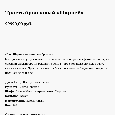
Трость бронзовый «Шарпей»
99990,00
руб.
Заказать изготовление
«Ваш Шарпей — теперь в бронзе»
Мы сделали эту трость вместе с клиентом: он прислал фото питомца, мы
создали скульптуру на рукояти. Бронза передаёт каждую складочку,
каждый взгляд. Трость идеально сбалансирована, и будет изготовлена
под Ваш рост и вес.
Дизайнер:
Востротина Елена
Рукоять:
Литье бронза
Шафт:
Блэк – Массив древесины: Carpinus
Кольцо:
Flower
Наконечник:
Элегантный
Вес:
380 г.
Стоимость изготовления: