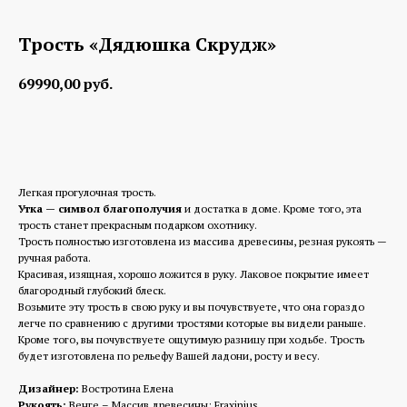
Трость «Дядюшка Скрудж»
69990,00
руб.
Заказать изготовление
Легкая прогулочная трость.
Утка — символ благополучия
и достатка в доме. Кроме того, эта
трость станет прекрасным подарком охотнику.
Трость полностью изготовлена из массива древесины, резная рукоять —
ручная работа.
Красивая, изящная, хорошо ложится в руку. Лаковое покрытие имеет
благородный глубокий блеск.
Возьмите эту трость в свою руку и вы почувствуете, что она гораздо
легче по сравнению с другими тростями которые вы видели раньше.
Кроме того, вы почувствуете ощутимую разницу при ходьбе. Трость
будет изготовлена по рельефу Вашей ладони, росту и весу.
Дизайнер:
Востротина Елена
Рукоять:
Венге – Массив древесины: Fraxinius