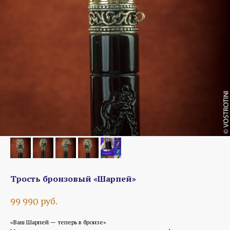
Трость бронзовый «Шарпей»
руб.
99 990
«Ваш Шарпей — теперь в бронзе»