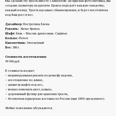
Мы сделали эту трость вместе с клиентом: он прислал фото питомца, мы
создали скульптуру на рукояти. Бронза передаёт каждую складочку,
каждый взгляд. Трость идеально сбалансирована, и будет изготовлена
под Ваш рост и вес.
Дизайнер:
Востротина Елена
Рукоять:
Литье бронза
Шафт:
Блэк – Массив древесины: Carpinus
Кольцо:
Flower
Наконечник:
Элегантный
Вес:
380 г.
Стоимость изготовления:
99 990 руб.
В стоимость входит:
– индивидуальная рукоять по рельефу ладони,
– изготовление по длине,
– диаметр шафта под вес,
– можно изменить цвет, кольцо,
– деревянный футляр для хранения трости,
– бесплатная курьерская доставка по России (при 100% предоплате).
Любые пожелания обсуждаются.