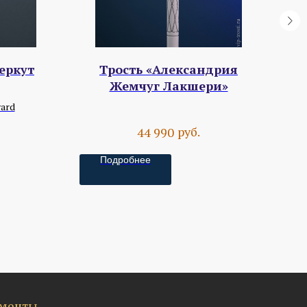
еркут
Трость «Александрия
Т
Жемчуг Лакшери»
ard
руб.
44 990
Подробнее
менты