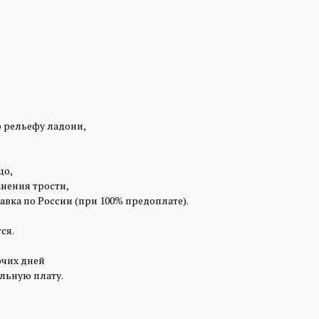
о рельефу ладони,
цо,
нения трости,
авка по России (при 100% предоплате).
ся.
очих дней
льную плату.