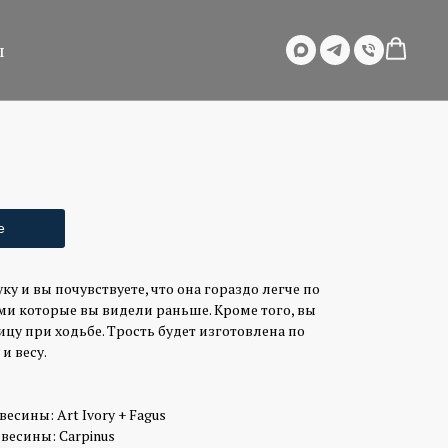
ы
е
ку и вы почувствуете, что она гораздо легче по
и которые вы видели раньше. Кроме того, вы
цу при ходьбе. Трость будет изготовлена по
и весу.
есины: Art Ivory + Fagus
весины: Carpinus