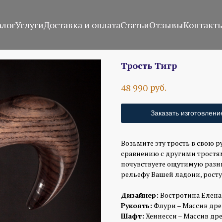
алог
Услуги
Доставка и оплата
Статьи
Отзывы
Контакт
Трость Тигр
руб.
48 990
Заказать изготовлени
Возьмите эту трость в свою ру
сравнению с другими тростям
почувствуете ощутимую разни
рельефу Вашей ладони, росту 
Дизайнер:
Востротина Елена
Рукоять:
Флури – Массив древ
Шафт:
Хеннесси – Массив дре