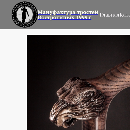
Мануфактура тростей
Главная
Кат
Востротиных 1999 г