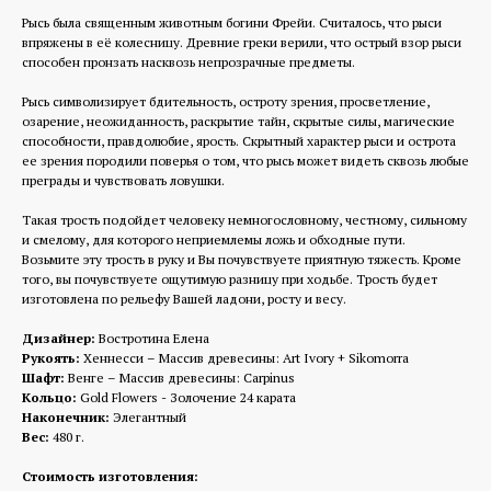
Рысь была священным животным богини Фрейи. Считалось, что рыси
впряжены в её колесницу. Древние греки верили, что острый взор рыси
способен пронзать насквозь непрозрачные предметы.
Рысь символизирует бдительность, остроту зрения, просветление,
озарение, неожиданность, раскрытие тайн, скрытые силы, магические
способности, правдолюбие, ярость. Скрытный характер рыси и острота
ее зрения породили поверья о том, что рысь может видеть сквозь любые
преграды и чувствовать ловушки.
Такая трость подойдет человеку немногословному, честному, сильному
и смелому, для которого неприемлемы ложь и обходные пути.
Возьмите эту трость в руку и Вы почувствуете приятную тяжесть. Кроме
того, вы почувствуете ощутимую разницу при ходьбе. Трость будет
изготовлена по рельефу Вашей ладони, росту и весу.
Дизайнер:
Востротина Елена
Рукоять:
Хеннесси – Массив древесины: Art Ivory + Sikomorra
Шафт:
Венге – Массив древесины: Carpinus
Кольцо:
Gold Flowers - Золочение 24 карата
Наконечник:
Элегантный
Вес:
480 г.
Стоимость изготовления: