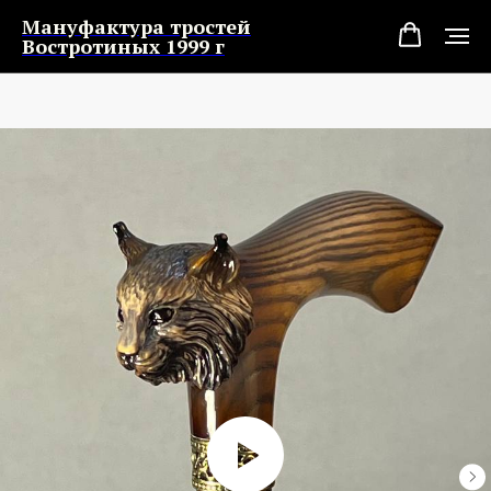
Мануфактура тростей
Востротиных 1999 г