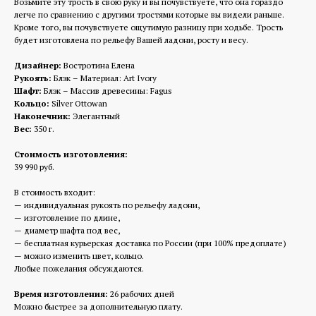
Возьмите эту трость в свою руку и вы почувствуете, что она гораздо
легче по сравнению с другими тростями которые вы видели раньше.
Кроме того, вы почувствуете ощутимую разницу при ходьбе. Трость
будет изготовлена по рельефу Вашей ладони, росту и весу.
Дизайнер:
Востротина Елена
Рукоять:
Блэк – Материал: Art Ivory
Шафт:
Блэк – Массив древесины: Fagus
Кольцо:
Silver Ottowan
Наконечник:
Элегантный
Вес:
350 г.
Стоимость изготовления:
39 990 руб.
В стоимость входит:
— индивидуальная рукоять по рельефу ладони,
— изготовление по длине,
— диаметр шафта под вес,
— бесплатная курьерская доставка по России (при 100% предоплате)
— можно изменить цвет, кольцо.
Любые пожелания обсуждаются.
Время изготовления:
26 рабочих дней
Можно быстрее за дополнительную плату.