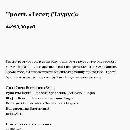
Трость «Телец (Таурус)»
44990,00
руб.
Заказать изготовление
Возьмите эту трость в свою руку и вы почувствуете, что она гораздо
легче по сравнению с другими тростями которые вы видели раньше.
Кроме того, вы почувствуете ощутимую разницу при ходьбе. Трость
будет изготовлена по рельефу Вашей ладони, росту и весу.
Дизайнер:
Востротина Елена
Рукоять:
Венге – Массив древесины: Art Ivory + Fagus
Шафт:
Венге – Массив древесины: Fagus
Кольцо:
Gold Flowers - Золочение 24 карата
Наконечник:
Элегантный
Вес:
350 г.
Стоимость изготовления:
44 990 руб.