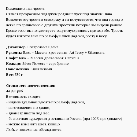
Коллекционная трость.
Станет прекрасным подарком родившемуся под знаком Овна.
Возьмите эту трость в свою руку и вы почувствуете, что она гораздо
легче по сравнению с другими тростями которые вы видели раньше.
Кроме того, вы почувствуете ощутимую разницу при ходьбе. Трость
будет изготовлена по рельефу Вашей ладони, росту и весу.
Дизайнер:
Востротина Елена
Рукоять:
Блэк – Массив древесины: Art Ivory + Sikomorra
Шафт:
Блэк – Массив древесины: Carpinus
Кольцо:
Silver Flowers - серебрение
Наконечник:
Элегантный
Вес:
350 г.
Стоимость изготовления:
44 990 руб.
В стоимость входит:
- индивидуальная рукоять по рельефу ладони,
- изготовление по длине,
- диаметр шафта под вес,
- бесплатная курьерская доставка по России (при 100% предоплате)
- можно изменить цвет, кольцо.
Любые пожелания обсуждаются.