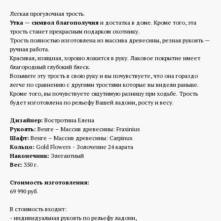
Легкая прогулочная трость.
Утка — символ благополучия
и достатка в доме. Кроме того, эта
трость станет прекрасным подарком охотнику.
Трость полностью изготовлена из массива древесины, резная рукоять —
ручная работа.
Красивая, изящная, хорошо ложится в руку. Лаковое покрытие имеет
благородный глубокий блеск.
Возьмите эту трость в свою руку и вы почувствуете, что она гораздо
легче по сравнению с другими тростями которые вы видели раньше.
Кроме того, вы почувствуете ощутимую разницу при ходьбе. Трость
будет изготовлена по рельефу Вашей ладони, росту и весу.
Дизайнер:
Востротина Елена
Рукоять:
Венге – Массив древесины: Fraxinius
Шафт:
Венге – Массив древесины: Carpinus
Кольцо:
Gold Flowers - Золочение 24 карата
Наконечник:
Элегантный
Вес:
350 г.
Стоимость изготовления:
69 990 руб.
В стоимость входит:
- индивидуальная рукоять по рельефу ладони,