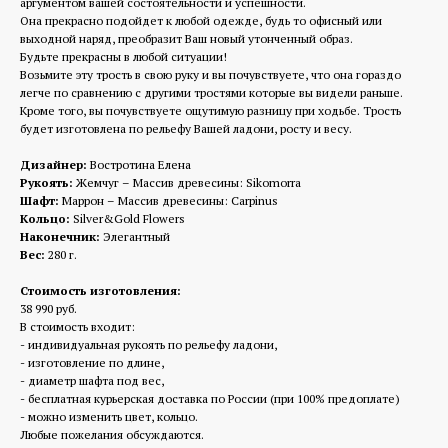
аргументом вашей состоятельности и успешности.
Она прекрасно подойдет к любой одежде, будь то офисный или
выходной наряд, преобразит Ваш новый утонченный образ.
Будьте прекрасны в любой ситуации!
Возьмите эту трость в свою руку и вы почувствуете, что она гораздо
легче по сравнению с другими тростями которые вы видели раньше.
Кроме того, вы почувствуете ощутимую разницу при ходьбе. Трость
будет изготовлена по рельефу Вашей ладони, росту и весу.
Дизайнер:
Востротина Елена
Рукоять:
Жемчуг – Массив древесины: Sikomorra
Шафт:
Маррон – Массив древесины: Carpinus
Кольцо:
Silver&Gold Flowers
Наконечник:
Элегантный
Вес:
280 г.
Стоимость изготовления:
38 990 руб.
В стоимость входит:
- индивидуальная рукоять по рельефу ладони,
- изготовление по длине,
- диаметр шафта под вес,
- бесплатная курьерская доставка по России (при 100% предоплате)
- можно изменить цвет, кольцо.
Любые пожелания обсуждаются.