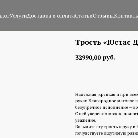
алог
Услуги
Доставка и оплата
Статьи
Отзывы
Контакт
Трость «Юстас 
руб.
32990,00
Заказать изготовление
Надёжная, крепкая и при всём
руках. Благородное матовое 
безупречное исполнение — во
С ней уверенно можно появит
уважение.
Возьмите эту трость в руку и
почувствуете ощутимую разни