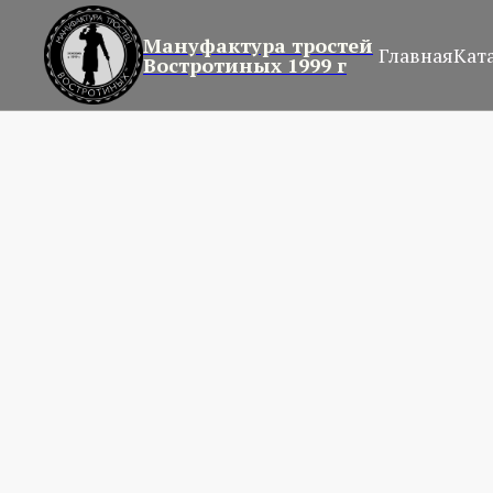
Мануфактура тростей
Главная
Кат
Востротиных 1999 г