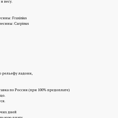
и весу.
сины: Fraxinius
есины: Carpinus
о рельефу ладони,
тавка по России (при 100% предоплате)
цо.
ся.
очих дней
льную плату.