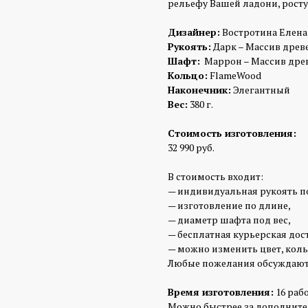
рельефу Вашей ладони, росту 
Дизайнер:
Востротина Елена
Рукоять:
Дарк – Массив древе
Шафт:
Маррон – Массив древ
Кольцо:
FlameWood
Наконечник:
Элегантный
Вес:
380 г.
Стоимость изготовления:
32 990 руб.
В стоимость входит:
— индивидуальная рукоять п
— изготовление по длине,
— диаметр шафта под вес,
— бесплатная курьерская дос
— можно изменить цвет, коль
Любые пожелания обсуждают
Время изготовления:
16 раб
Можно быстрее за дополните