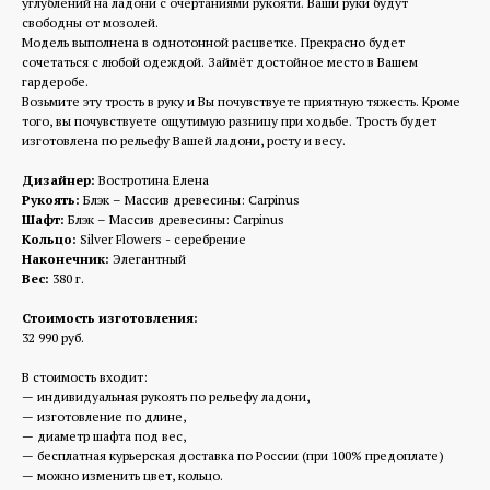
углублений на ладони с очертаниями рукояти. Ваши руки будут
свободны от мозолей.
Модель выполнена в однотонной расцветке. Прекрасно будет
сочетаться с любой одеждой. Займёт достойное место в Вашем
гардеробе.
Возьмите эту трость в руку и Вы почувствуете приятную тяжесть. Кроме
того, вы почувствуете ощутимую разницу при ходьбе. Трость будет
изготовлена по рельефу Вашей ладони, росту и весу.
Дизайнер:
Востротина Елена
Рукоять:
Блэк – Массив древесины: Carpinus
Шафт:
Блэк – Массив древесины: Carpinus
Кольцо:
Silver Flowers - серебрение
Наконечник:
Элегантный
Вес:
380 г.
Стоимость изготовления:
32 990 руб.
В стоимость входит:
— индивидуальная рукоять по рельефу ладони,
— изготовление по длине,
— диаметр шафта под вес,
— бесплатная курьерская доставка по России (при 100% предоплате)
— можно изменить цвет, кольцо.