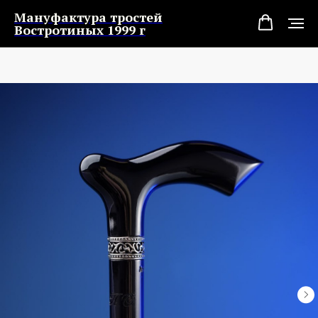
Мануфактура тростей
Востротиных 1999 г