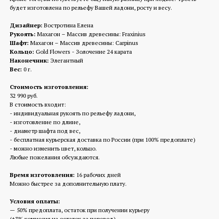
будет изготовлена по рельефу Вашей ладони, росту и весу.
Дизайнер:
Востротина Елена
Рукоять:
Махагон – Массив древесины: Fraxinius
Шафт:
Махагон – Массив древесины: Carpinus
Кольцо:
Gold Flowers - Золочение 24 карата
Наконечник:
Элегантный
Вес:
0 г.
Стоимость изготовления:
32 990 руб.
В стоимость входит:
- индивидуальная рукоять по рельефу ладони,
- изготовление по длине,
- диаметр шафта под вес,
- бесплатная курьерская доставка по России (при 100% предоплате)
- можно изменить цвет, кольцо.
Любые пожелания обсуждаются.
Время изготовления:
16 рабочих дней
Можно быстрее за дополнительную плату.
Условия оплаты:
— 50% предоплата, остаток при получении курьеру
(+3% комиссия на остаток за перевод).