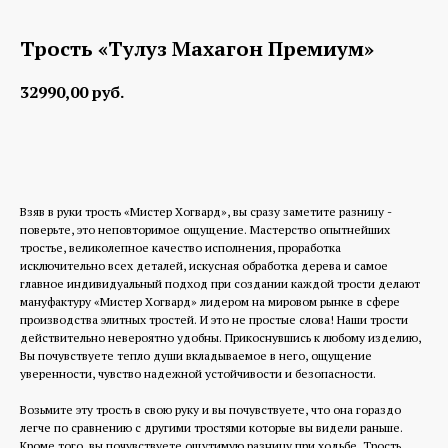
Трость «Тулуз Махагон Премиум»
32990,00
руб.
Заказать изготовление
Взяв в руки трость «Мистер Хогвард», вы сразу заметите разницу -
поверьте, это неповторимое ощущение. Мастерство опытнейших
тростье, великолепное качество исполнения, проработка
исключительно всех деталей, искусная обработка дерева и самое
главное индивидуальный подход при создании каждой трости делают
мануфактуру «Мистер Хогвард» лидером на мировом рынке в сфере
производства элитных тростей. И это не простые слова! Наши трости
действительно невероятно удобны. Прикоснувшись к любому изделию,
Вы почувствуете тепло души вкладываемое в него, ощущение
уверенности, чувство надежной устойчивости и безопасности.
Возьмите эту трость в свою руку и вы почувствуете, что она гораздо
легче по сравнению с другими тростями которые вы видели раньше.
Кроме того, вы почувствуете ощутимую разницу при ходьбе. Трость