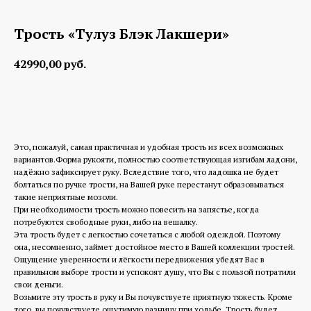
Трость «Тулуз Блэк Лакшери»
42990,00
руб.
Заказать изготовление
Это, пожалуй, самая практичная и удобная трость из всех возможных
вариантов.Форма рукояти, полностью соответствующая изгибам ладони,
надёжно зафиксирует руку. Вследствие того, что ладошка не будет
болтаться по ручке трости, на Вашей руке перестанут образовываться
такие неприятные мозоли.
При необходимости трость можно повесить на запястье, когда
потребуются свободные руки, либо на вешалку.
Эта трость будет с легкостью сочетаться с любой одеждой. Поэтому
она, несомненно, займет достойное место в Вашей коллекции тростей.
Ощущение уверенности и лёгкости передвижения убедят Вас в
правильном выборе трости и успокоят душу, что Вы с пользой потратили
свои деньги.
Возьмите эту трость в руку и Вы почувствуете приятную тяжесть. Кроме
того, вы почувствуете ощутимую разницу при ходьбе. Трость будет