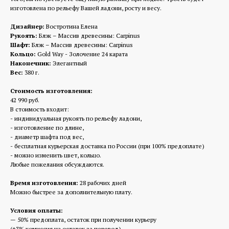
изготовлена по рельефу Вашей ладони, росту и весу.
Дизайнер:
Востротина Елена
Рукоять:
Блэк – Массив древесины: Carpinus
Шафт:
Блэк – Массив древесины: Carpinus
Кольцо:
Gold Way - Золочение 24 карата
Наконечник:
Элегантный
Вес:
380 г.
Стоимость изготовления:
42 990 руб.
В стоимость входит:
- индивидуальная рукоять по рельефу ладони,
- изготовление по длине,
- диаметр шафта под вес,
- бесплатная курьерская доставка по России (при 100% предоплате)
- можно изменить цвет, кольцо.
Любые пожелания обсуждаются.
Время изготовления:
28 рабочих дней
Можно быстрее за дополнительную плату.
Условия оплаты:
— 50% предоплата, остаток при получении курьеру
(+3% комиссия на остаток за перевод).