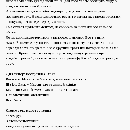
особенную вещь для удовольствия, для того чтобы сообщить миру о
том, что он не такой, как все.
Эта модель создана чтобы подчеркнуть успешность и полную
независимость. Независимость во всем: во взглядах, в предпочтениях,
во вкусах, в свободе передвижения.
Она станет ярким элементом, изюминкой вашего нового летнего
образа.
Лето, джинсы, вечеринки на природе, шашлыки. Все в ваших
руках! Возьмите эту трость в свою руку и вы почувствуете, что она
гораздо легче по сравнению с другими тростями которые вы видели
раньше. Кроме того, вы почувствуете ощутимую разницу при
ходьбе. Трость будет изготовлена по рельефу Вашей ладони, росту и
весу.
Дизайнер:
Востротина Елена
Рукоять:
Малахит – Массив древесины: Fraxinius
Шафт:
Дарк – Массив древесины: Fraxinius
Кольцо:
Gold Flowers - Золочение 24 карата
Наконечник:
Элегантный
Вес:
340 г.
Стоимость изготовления:
42 990 руб.
В стоимость входит:
- индивидуальная рукоять по рельефу ладони,