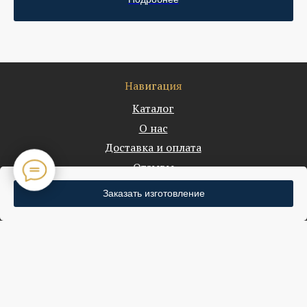
Навигация
Каталог
О нас
Доставка и оплата
Отзывы
Статьи
Заказать изготовление
Контакты
Документы
Политика конфиденциальности
Согласие на обработку ПДн
ИП Малькова (Востротина) Ксения Ильинична
ИНН 232019110012